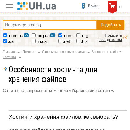
Войти
0
Подобрать
Показать
.com.ua
.org.ua
.com
.org
все домены
.ua
.in.ua
.net
.biz
Главная
Помощь
Ответы на вопросы и статьи
Вопросы по выбору
хостинга
Особенности хостинга для
хранения файлов
Ответы на вопросы от компании «Украинский хостинг».
Хостинги хранения файлов, как выбрать?