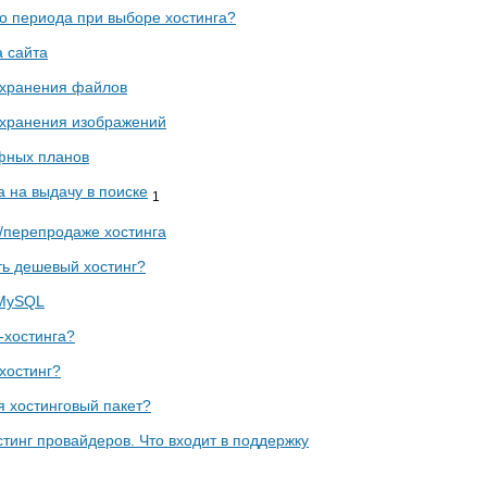
о периода при выборе хостинга?
 сайта
 хранения файлов
 хранения изображений
фных планов
а на выдачу в поиске
1
е/перепродаже хостинга
ть дешевый хостинг?
 MySQL
-хостинга?
хостинг?
я хостинговый пакет?
тинг провайдеров. Что входит в поддержку