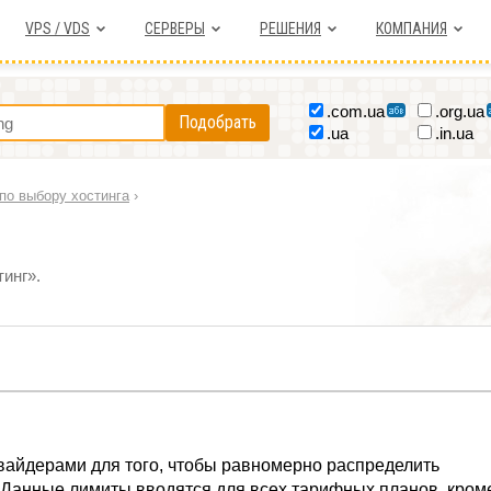
VPS / VDS
СЕРВЕРЫ
РЕШЕНИЯ
КОМПАНИЯ
.com.ua
.org.ua
Подобрать
.ua
.in.ua
по выбору хостинга
›
инг».
вайдерами для того, чтобы равномерно распределить
Данные лимиты вводятся для всех тарифных планов, кром