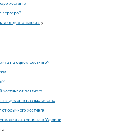
боре хостинга
е сервера?
сти от деятельности
2
айта на одном хостинге?
озит
нг?
 хостинг от платного
нг и домен в разных местах
г от обычного хостинга
Германии от хостинга в Украине
га