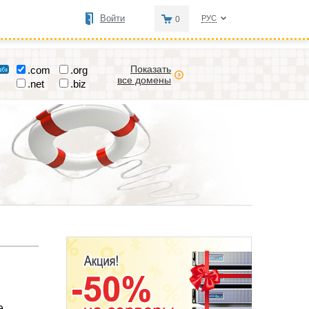
Войти
РУС
0
Показать
.com
.org
все домены
.net
.biz
е