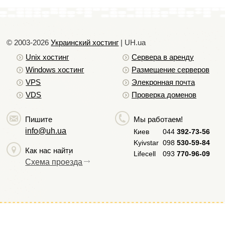
© 2003-2026
Украинский хостинг
| UH.ua
Unix хостинг
Сервера в аренду
Windows хостинг
Размещение серверов
VPS
Элекронная почта
VDS
Проверка доменов
Пишите
Мы работаем!
info@uh.ua
Киев
044
392-73-56
Kyivstar
098
530-59-84
Как нас найти
Lifecell
093
770-96-09
Схема проезда