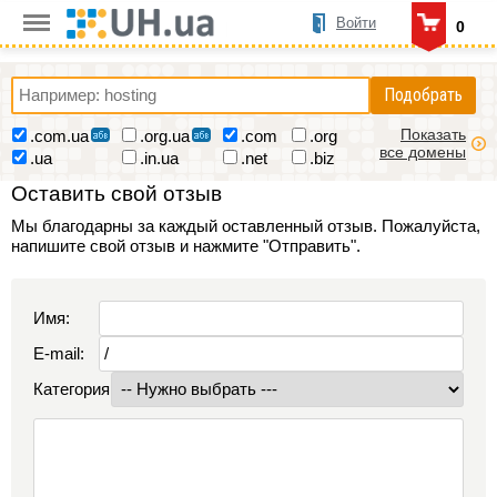
Войти
0
Подобрать
Показать
.com.ua
.org.ua
.com
.org
все домены
.ua
.in.ua
.net
.biz
Оставить свой отзыв
Мы благодарны за каждый оставленный отзыв. Пожалуйста,
напишите свой отзыв и нажмите "Отправить".
Имя:
E-mail:
Категория: