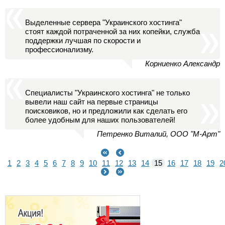
Выделенные сервера "Украинского хостинга"
стоят каждой потраченной за них копейки, служба
поддержки лучшая по скорости и
профессионализму.
Корниенко Александр
Специалисты "Украинского хостинга" не только
вывели наш сайт на первые страницы
поисковиков, но и предложили как сделать его
более удобным для наших пользователей!
Петренко Виталий, ООО "М-Арт"
1
2
3
4
5
6
7
8
9
10
11
12
13
14
15
16
17
18
19
2