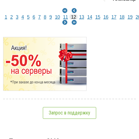
1
2
3
4
5
6
7
8
9
10
11
12
13
14
15
16
17
18
19
2
Запрос в поддержку