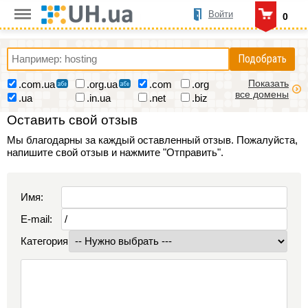
Войти
0
Подобрать
Показать
.com.ua
.org.ua
.com
.org
все домены
.ua
.in.ua
.net
.biz
Оставить свой отзыв
Мы благодарны за каждый оставленный отзыв. Пожалуйста,
напишите свой отзыв и нажмите "Отправить".
Имя:
E-mail:
Категория: