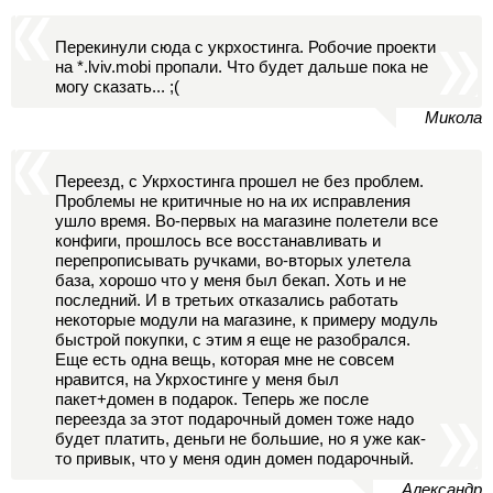
Перекинули сюда с укрхостинга. Робочие проекти
на *.lviv.mobi пропали. Что будет дальше пока не
могу сказать... ;(
Микола
Переезд, с Укрхостинга прошел не без проблем.
Проблемы не критичные но на их исправления
ушло время. Во-первых на магазине полетели все
конфиги, прошлось все восстанавливать и
перепрописывать ручками, во-вторых улетела
база, хорошо что у меня был бекап. Хоть и не
последний. И в третьих отказались работать
некоторые модули на магазине, к примеру модуль
быстрой покупки, с этим я еще не разобрался.
Еще есть одна вещь, которая мне не совсем
нравится, на Укрхостинге у меня был
пакет+домен в подарок. Теперь же после
переезда за этот подарочный домен тоже надо
будет платить, деньги не большие, но я уже как-
то привык, что у меня один домен подарочный.
Александр