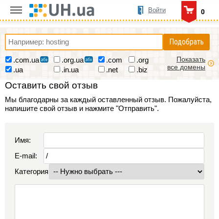
Войти
0
Подобрать
Показать
.com.ua
.org.ua
.com
.org
все домены
.ua
.in.ua
.net
.biz
Оставить свой отзыв
Мы благодарны за каждый оставленный отзыв. Пожалуйста,
напишите свой отзыв и нажмите "Отправить".
Имя:
E-mail:
Категория: