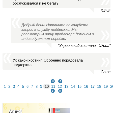
обслуживался и не бегать.
Юлия
Добрый день! Напишите пожалуйста
запрос в службу поддержки. Мы
рассмотрим вашу проблему с доменом в
индивидуальном порядке.
"Украинский хостинг | UH.ua"
Ух какой хостинг! Особенно порадовала
поддержка!!!
Саша
1
2
3
4
5
6
7
8
9
10
11
12
13
14
15
16
17
18
19
2