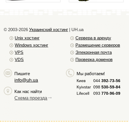
© 2003-2026
Украинский хостинг
| UH.ua
Unix хостинг
Сервера в аренду
Windows хостинг
Размещение серверов
VPS
Элекронная почта
VDS
Проверка доменов
Пишите
Мы работаем!
info@uh.ua
Киев
044
392-73-56
Kyivstar
098
530-59-84
Как нас найти
Lifecell
093
770-96-09
Схема проезда