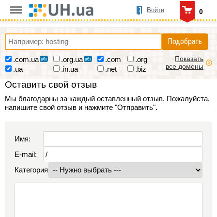
Войти
0
Подобрать
Показать
.com.ua
.org.ua
.com
.org
все домены
.ua
.in.ua
.net
.biz
Оставить свой отзыв
Мы благодарны за каждый оставленный отзыв. Пожалуйста,
напишите свой отзыв и нажмите "Отправить".
Имя:
E-mail:
Категория: