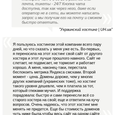
почта, тикеты - 24/7 Кнопка чата
доступна, так как через него, даже если
оператор не в сети, вы можете написать
запрос и мы получим его на почту и сможем
быстро ответить.
"Украинский хостинг | UH.ua"
Я пользуюсь хостингом этой компании всего пару
дней, но что сказать у меня уже есть. Во-первых,
я переносила на этот хостинг свой сайт от другого
хостера и этот лучше прошлого намного. Сайт не
слетает, не подвисает, не тормозит и работает
хорошо. А меня, наконец-таки, перестала
беспокоить метрика Яндекса смсками. Второй
момент - цена. Домены дороже, чем у многих
других компаний (украинских тоже), но хостинг
такого уровня дешевле, чем я платила за тот,
который глюками мучил. И поддержка
порадовала: быстро и сами перенесли всё со
старого хостера на свой; еще и ответили на кучу
вопросов. Очень надеюсь, что этот хостинг мне
менять не придется. Еще бы стоимость доменов
чуть ниже была,чтобы весь сайт на одном сайте