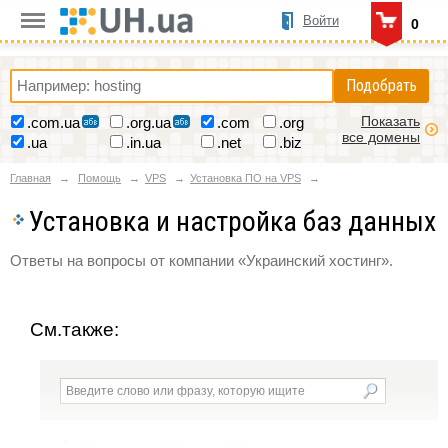
Войти
0
Подобрать
Показать
.com.ua
.org.ua
.com
.org
все домены
.ua
.in.ua
.net
.biz
Главная
Помощь
VPS
Установка ПО на VPS
Установка и настройка баз данных
Ответы на вопросы от компании «Украинский хостинг».
См.также: