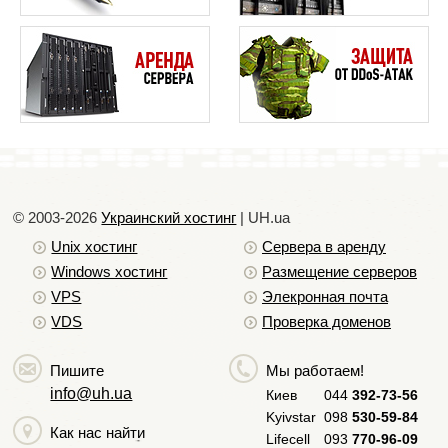
Установка и настройка Webmin
2
Мониторинг удалённых серверов с помощью Zabbix
© 2003-2026
Украинский хостинг
| UH.ua
Unix хостинг
Сервера в аренду
Windows хостинг
Размещение серверов
VPS
Элекронная почта
VDS
Проверка доменов
Пишите
Мы работаем!
info@uh.ua
Киев
044
392-73-56
Kyivstar
098
530-59-84
Как нас найти
Lifecell
093
770-96-09