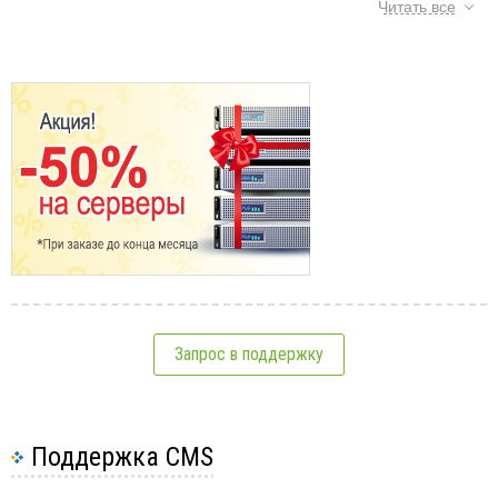
Установка ПО на VPS
Читать все
Создание приложений на Node.js
Что такое CloudLinux
Как включить cagefs для пользователей
Настройка Firewall
Установка Git
Установка Hadoop
Установка Apache Tomcat 8
Установка и настройка CMS на VPS
2
Установка и настройка баз данных
Запрос в поддержку
Установка MariaDB
Установка MySQL
Как установить
последнюю версию
Поддержка CMS
MySQL
Установка PostgreSQL