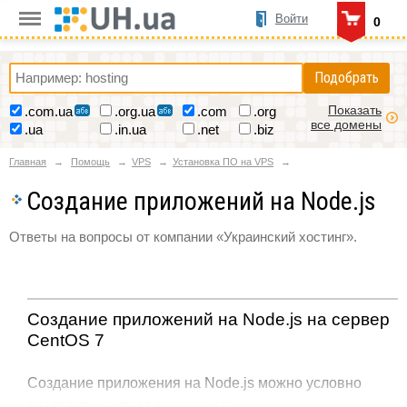
Войти
0
Подобрать
Показать
.com.ua
.org.ua
.com
.org
все домены
.ua
.in.ua
.net
.biz
Главная
Помощь
VPS
Установка ПО на VPS
Создание приложений на Node.js
Ответы на вопросы от компании «Украинский хостинг».
Создание приложений на Node.js на сервер
CentOS 7
Создание приложения на Node.js можно условно
разделить на три важных шага.