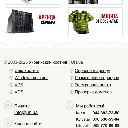
Enter.
Установка кластера Redis
Для запуска скрипта выполняем команду:
Настройка удаленной базы данных
node hello.js
Видим сообщение Hello World.
Установка MongoDB в Ubuntu
1
Установка nginx
Установка и настройка Sphinx
Установка cPanel на сервер
© 2003-2026
Украинский хостинг
| UH.ua
Установка и настройка Webmin
2
Unix хостинг
Сервера в аренду
Мониторинг удалённых серверов с помощью Zabbix
Windows хостинг
Размещение серверов
VPS
Элекронная почта
VDS
Проверка доменов
Пишите
Мы работаем!
info@uh.ua
Киев
044
392-73-56
Kyivstar
098
530-59-84
Как нас найти
Lifecell
093
770-96-09