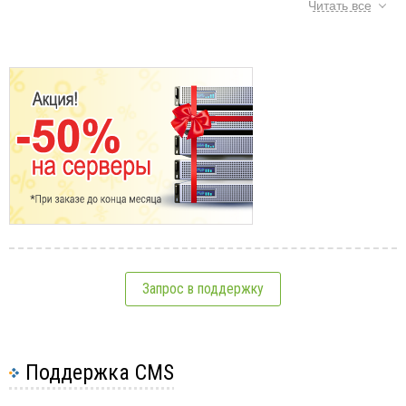
Читать все
Импорт необходимых модулей;
Создание сервера;
Запрос на чтение и возврат.
Открываем домашний каталог:
Тэги:
Node.js
,
приложения
,
установка
cd ~
приложений
,
CentOS 7
,
сервер
В примере используется текстовый редактор
nano, для установки которого требуется
См.также:
выполнить команду:
yum install nano
Создаем файл с расширением .js:
nano hello.js
Запрос в поддержку
Размещаем в файле следующий код:
Установка ПО на VPS
console.log('Hello World');
Создание приложений на Node.js
Что такое CloudLinux
Поддержка CMS
Как включить cagefs для пользователей