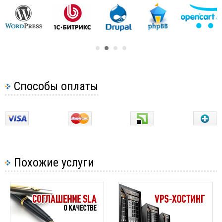
Настройка Firewall
Установка Git
Установка Hadoop
Установка Apache Tomcat 8
Установка и настройка CMS на VPS
2
Способы оплаты
Установка и настройка баз данных
4
Установка и настройка LAMP и LEMP
2
Мониторинг безопасности системы с помощью osquery
в Ubuntu
Как скачать и установить Putty
1
Похожие услуги
Установка и настройка веб-серверов
7
Установка Node.js на сервер
Сохраняем изменение в файле, нажав сочетание
Управление лог-файлами при помощи logrotate
клавиш Ctrl+x , затем клавишу y и затем клавишу
Ограничение доступа к оболочке с помощью SFTP