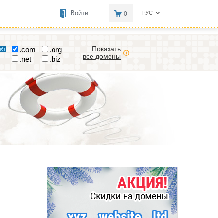
Войти
РУС
0
Показать
.com
.org
все домены
.net
.biz