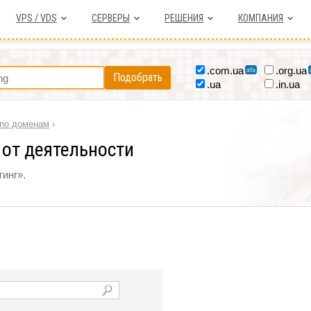
VPS / VDS
СЕРВЕРЫ
РЕШЕНИЯ
КОМПАНИЯ
.com.ua
.org.ua
Подобрать
.ua
.in.ua
по доменам
›
от деятельности
инг».