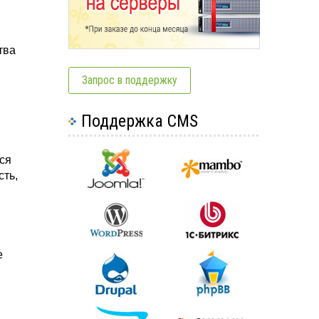
тва
Запрос в поддержку
Поддержка CMS
ся
сть,
е