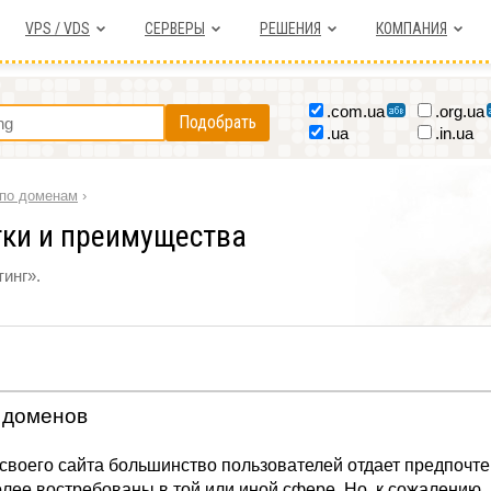
VPS / VDS
СЕРВЕРЫ
РЕШЕНИЯ
КОМПАНИЯ
.com.ua
.org.ua
Подобрать
.ua
.in.ua
по доменам
›
ки и преимущества
инг».
 доменов
 своего сайта большинство пользователей отдает предпочт
олее востребованы в той или иной сфере. Но, к сожалению,