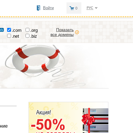
Войти
РУС
0
Показать
.com
.org
все домены
.net
.biz
ение