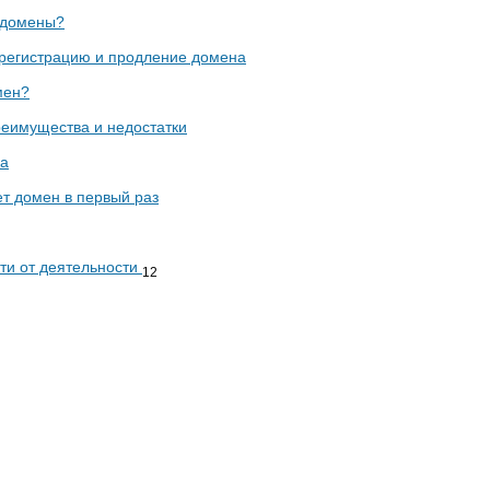
ддомены?
 регистрацию и продление домена
мен?
еимущества и недостатки
на
ет домен в первый раз
ти от деятельности
12