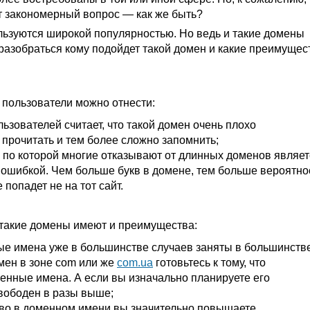
ет закономерный вопрос — как же быть?
льзуются широкой популярностью. Но ведь и такие домены
разобраться кому подойдет такой домен и какие преимущес
 пользователи можно отнести:
зователей считает, что такой домен очень плохо
 прочитать и тем более сложно запомнить;
 по которой многие отказывают от длинных доменов являет
ошибкой. Чем больше букв в домене, тем больше вероятно
 попадет не на тот сайт.
и такие домены имеют и преимущества:
е имена уже в большинстве случаев заняты в большинств
мен в зоне com или же
com.ua
готовьтесь к тому, что
енные имена. А если вы изначально планируете его
свободен в разы выше;
ово в доменном имени вы значительно повышаете