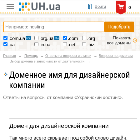
Войти
0
Подобрать
Показать
.com.ua
.org.ua
.com
.org
все домены
.ua
.in.ua
.net
.biz
Главная
Помощь
Ответы на вопросы и статьи
Вопросы по доменам
Выбор домена в зависимости от деятельности
Доменное имя для дизайнерской
компании
Ответы на вопросы от компании «Украинский хостинг».
Домен для дизайнерской компании
Так много всего скрывает под собой слово дизайн.