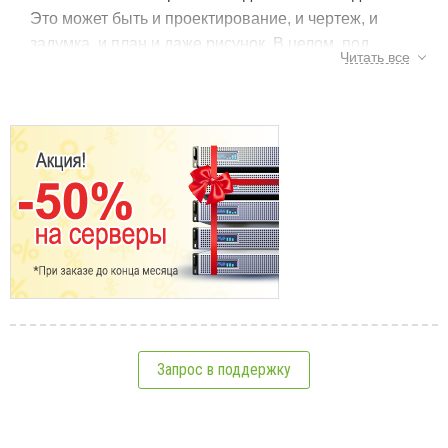
Это может быть и проектирование, и чертеж, и
задумка, и план и даже рисунок. В целом, под
Читать все
дизайном подразумевается создание внешнего или
внутреннего облика каких-то предметов.
Существует огромное количество сайтов, которые
посвящены дизайнерской тематике. И чтобы
выделиться среди всех них нужно придумать хорошее
доменное имя, но дизайн – это очень общее понятие и
нужно сначала понять какие разновидности и
направленности его бывают.
Сайты с дизайнерской тематикой делятся на:
сайты с одеждой. На них можно заказать одежду с
уникальным дизайном;
сайты, которые занимаются дизайном экстерьера
Запрос в поддержку
и интерьера жилья;
сайты специализирующиеся на дизайне различных
вещей (например, мебель);