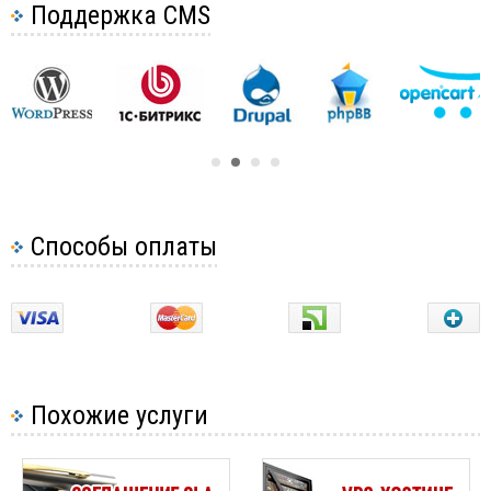
Поддержка CMS
7 вещей, которые должен включать каждый стартап-
сайт
Нужен ли анализ конкурентов при создании сайта
Как на сайте сделать автоматическое перенаправление
с http на https
Главная страница сайта, как лицо вашей компании
Глубина сайта
Установка CMS Joomla 1.5
Способы оплаты
Установка CMS Joomla 2.5
Список бесплатных инструментов для создания онлайн
логотипов
Как предотвратить время простоя сайта
Как привлечь больше трафика на ваш сайт
Похожие услуги
Руководство по миграции веб-сайта
Почему не отображаются изображения на моем сайте