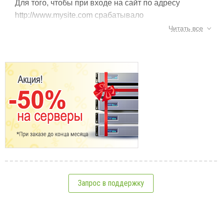
Для того, чтобы при входе на сайт по адресу
http://www.mysite.com срабатывало
перенаправление на адрес http://mysite.com,
Читать все
необходимо в корневой папке сайта создать файл
с названием .htaccess , если такого файла еще
нет, после чего разместить в нем следующие
директивы:
Тэги:
редирект
,
хостинг
,
сайт
,
www
,
переадресация
RewriteEngine On

См.также:
RewriteCond 
%
{
HTTP_HOST
}
^
www
.
mysit
RewriteRule 
^
(
.
*
)
$ 
http
:
/
/
mysite
.
co
После сохранения изменений начнет действовать
редирект с www на без www.
Вопросы по созданию сайта
Запрос в поддержку
12 способов остановить интернет-троллей от
разрушения вашего блога
6 способов увеличить продажи в вашем интернет-
магазине