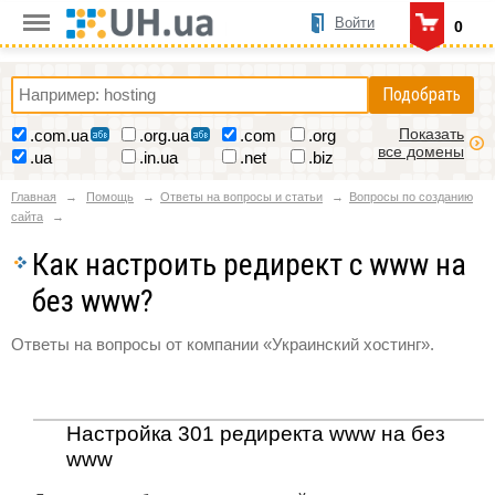
Войти
0
Подобрать
Показать
.com.ua
.org.ua
.com
.org
все домены
.ua
.in.ua
.net
.biz
Главная
Помощь
Ответы на вопросы и статьи
Вопросы по созданию
сайта
Как настроить редирект с www на
без www?
Ответы на вопросы от компании «Украинский хостинг».
Настройка 301 редиректа www на без
www