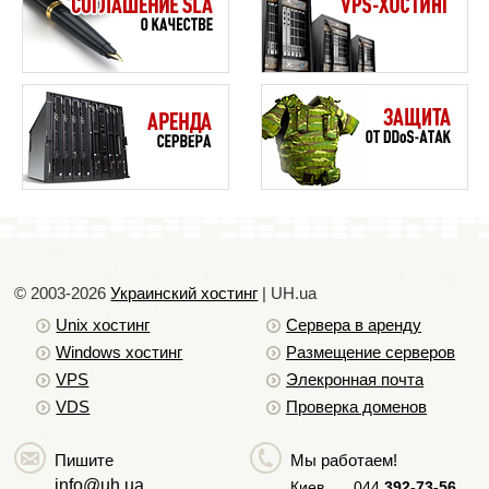
Основные этапы в создании сайта
Основные недостатки заставочной страницы сайта
Основные принципы при создании сайта
Каковы преимущества наличия интернет-магазина?
Как увеличить максимальный размер загружаемого
файла?
Как настроить редирект с www на без www?
Переход с Joomla 1.5 на 1.5.26.
Как сделать простой сайт на Joomla 1.5.
© 2003-2026
Украинский хостинг
| UH.ua
Сколько стоит сайт?
Unix хостинг
Сервера в аренду
5 основных советов по владению доменом
Windows хостинг
Размещение серверов
Советы для создания конкурентного сайта
VPS
Элекронная почта
VDS
Создание сайта быстро или правильно
Проверка доменов
Можно ли создать сайт без хостинга
Пишите
Мы работаем!
info@uh.ua
Киев
044
392-73-56