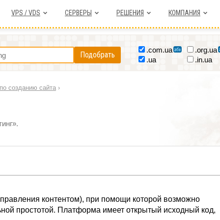
VPS / VDS
СЕРВЕРЫ
РЕШЕНИЯ
КОМПАНИЯ
.com.ua
.org.ua
Подобрать
.ua
.in.ua
по созданию сайта
›
инг».
управления контентом), при помощи которой возможно
ьной простотой. Платформа имеет открытый исходный код,