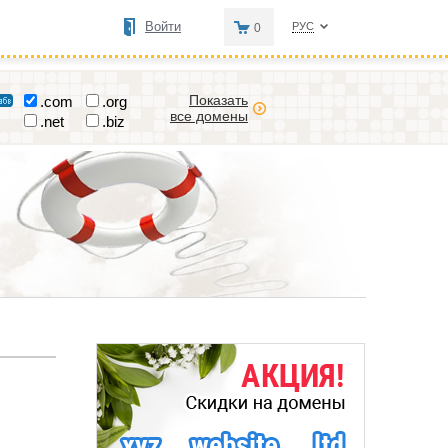
Войти
РУС
0
Показать
.com
.org
все домены
.net
.biz