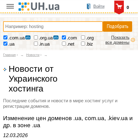
Войти
0
Подобрать
Показать
.com.ua
.org.ua
.com
.org
все домены
.ua
.in.ua
.net
.biz
Главная
›
Новости
›
Новости от
Украинского
хостинга
Последние события и новости в мире хостинг услуг и
регистрации доменов.
Изменение цен доменов .ua, com.ua, .kiev.ua и
др. в зоне .ua
12.03.2026