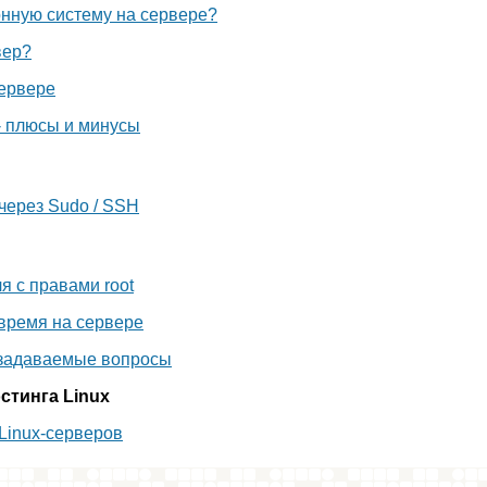
онную систему на сервере?
вер?
сервере
- плюсы и минусы
 через Sudo / SSH
я с правами root
 время на сервере
 задаваемые вопросы
стинга Linux
Linux-серверов