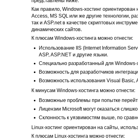
представлены ниже.
Как правило, Windows-хостинг ориентирован н
Access, MS SQL или же другие технологии, раз
так и ASP.net в качестве скриптовых инструм
динамических сайтов.
К плюсам Windows-хостинга можно отнести:
Использование IIS (Internet Information Se
ASP, ASP.NET и другие языки.
Специально разработанный для Windows-хо
Возможность для разработчиков интеграци
Возможность использования Visual Basic, 
К минусам Windows-хостинга можно отнести:
Возможные проблемы при попытке перейти 
Лицензии Microsoft могут оказаться слишк
Склонность к уязвимостям выше, по сравне
Linux-хостинг ориентирован на сайты, исполь
К плюсам Linux-хостинга можно отнести: