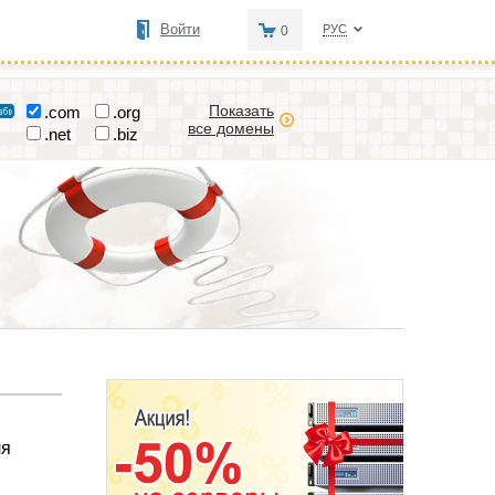
Войти
РУС
0
Показать
.com
.org
все домены
.net
.biz
ля