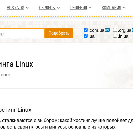
VPS / VDS
СЕРВЕРЫ
РЕШЕНИЯ
КОМПАНИЯ
.com.ua
.org.ua
Подобрать
.ua
.in.ua
нга Linux
инг».
остинг Linux
 сталкиваются с выбором: какой хостинг лучше подойдет д
нтов есть свои плюсы и минусы, основные из которых