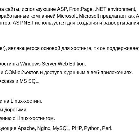
а сайты, использующие ASP, FrontPage, .NET environment,
работанные компанией Microsoft. Microsoft предлагает как 
ентов. ASP.NET используется для создания и развертывани
rver), являющегося основой для хостинга, т.к он поддерживае
стинга Windows Server Web Edition.
и COM-объектов и доступа к данным в веб-приложениях.
Access и MS SQL.
на Linux-хостинг.
ом дорогими.
нию с Linux-хостингом.
зующие Apache, Nginx, MySQL, PHP, Python, Perl.