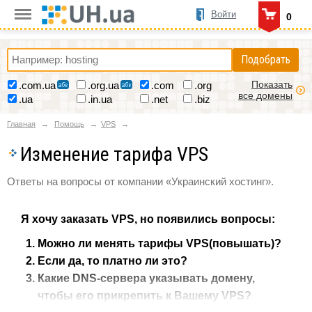
Войти
0
Подобрать
Показать
.com.ua
.org.ua
.com
.org
все домены
.ua
.in.ua
.net
.biz
Главная
Помощь
VPS
Изменение тарифа VPS
Ответы на вопросы от компании «Украинский хостинг».
Я хочу заказать VPS, но появились вопросы:
Можно ли менять тарифы VPS(повышать)?
Если да, то платно ли это?
Какие DNS-сервера указывать домену,
чтобы его прикрепить к Вашему VPS?