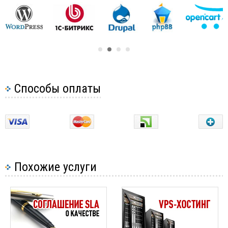
знать
Подключение по SSH
Настройка DKIM подписи почтовых сообщений
Как переустановить операционную систему на
сервере?
Способы оплаты
Как я могу перезагрузить сервер?
Как изменить пароль root на сервере
Хостинг выделенный сервер - плюсы и минусы
Языки программирования
16
Похожие услуги
Как предоставить root-доступ через Sudo / SSH
Установка ПО на VPS
43
Создание нового пользователя с правами root
Как установить или изменить время на сервере