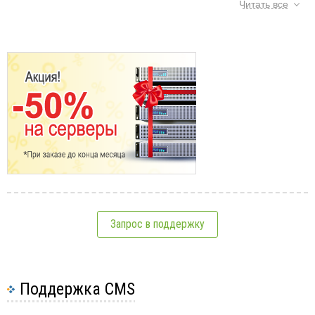
Читать все
Да, можно.
Делается пересчет и оплачивается разница.
См.также:
Указываются следующие нс-сервера:
nserver: ns1.ukrdomen.com
nserver: ns2.ukrdomen.com
VPS
Что такое VPS
Выбор панели: DirectAdmin или сPanel
Выбор операционной системы для хостинга
4
Изменение тарифа VPS
Запрос в поддержку
Тестовый VPS
Примеры применения VPS
3
Поддержка CMS
Лучшие 10 команд Linux, которые вы должны