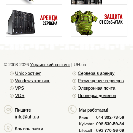
Выделенные серверы: часто задаваемые
вопросы
Хостинг Windows против хостинга Linux
Советы по усилению защиты Linux-серверов
© 2003-2026
Украинский хостинг
| UH.ua
Unix хостинг
Сервера в аренду
Windows хостинг
Размещение серверов
VPS
Элекронная почта
VDS
Проверка доменов
Пишите
Мы работаем!
info@uh.ua
Киев
044
392-73-56
Kyivstar
098
530-59-84
Как нас найти
Lifecell
093
770-96-09