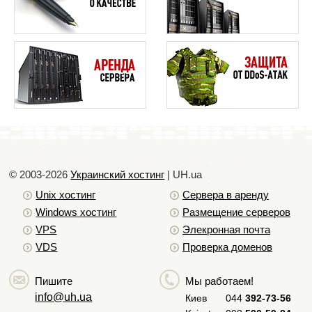
Подключаемся к серверу, на который
производилось копирование и проверяем был ли
скопирован при помощи команды:
ls
© 2003-2026
Украинский хостинг
| UH.ua
Unix хостинг
Сервера в аренду
Windows хостинг
Размещение серверов
VPS
Элекронная почта
VDS
Проверка доменов
Пишите
Мы работаем!
info@uh.ua
Киев
044
392-73-56