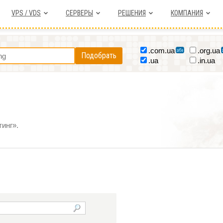
VPS / VDS
СЕРВЕРЫ
РЕШЕНИЯ
КОМПАНИЯ
.com.ua
.org.ua
Подобрать
.ua
.in.ua
инг».