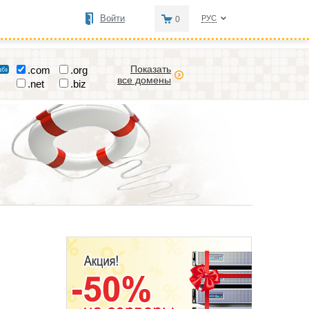
Войти
РУС
0
Показать
.com
.org
все домены
.net
.biz