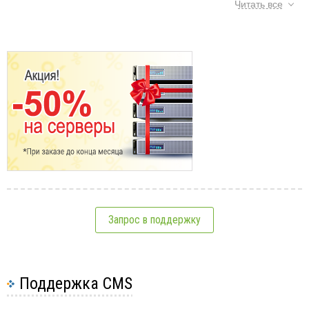
Читать все
Плюсы загрузки сайта по FTP через
программу:
Простота использования.
Большинство FTP-
клиентов имеют интуитивно понятный интерфейс,
позволяющий легко загружать и скачивать файлы.
Быстрое обновление файлов.
Программы
предоставляют возможность обновления
множества файлов одновременно, что экономит
время.
Сохранение структуры папок.
При передаче
Запрос в поддержку
папки с сайтом сохраняется ее исходная
структура, что упрощает процесс деплоя.
Опции синхронизации.
Некоторые программы
предлагают функции синхронизации,
Поддержка CMS
автоматически обновляя файлы на сервере при