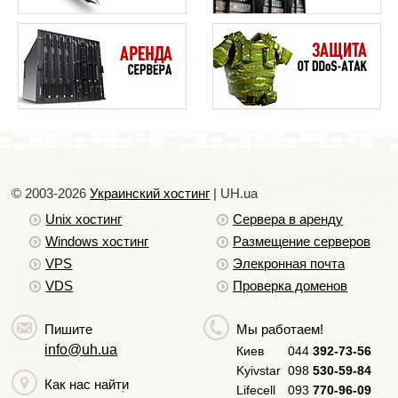
протокола, таких как SFTP или FTPS.
Для более детальной информации по настройкам
нужной Вам FTP-программы (FileZilla,
TotalCommander, FireFTP), выберите эту программу в
списке ниже.
См.также:
© 2003-2026
Украинский хостинг
| UH.ua
Unix хостинг
Сервера в аренду
Windows хостинг
Размещение серверов
VPS
Элекронная почта
Загрузка сайта на хостинг
VDS
Проверка доменов
Данные для входа на FTP (что значат поля, вводимые
при загрузке)
Пишите
Мы работаем!
Настройка доступа (безопасность FTP)
info@uh.ua
Киев
044
392-73-56
Kyivstar
098
530-59-84
Загрузка сайта через веб-интерфейс (файловый
Как нас найти
менеджер DirectAdmin)
Lifecell
093
770-96-09