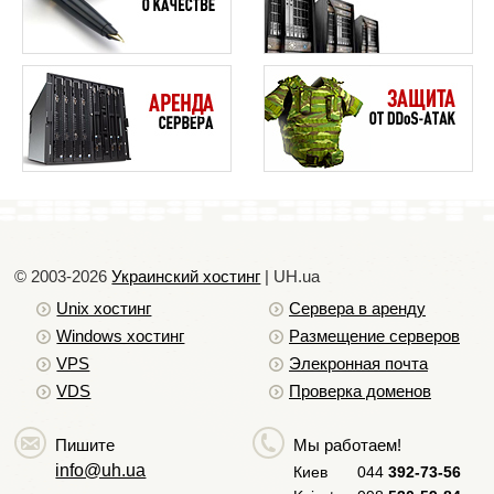
пропишите нужные адреса по формату, который
представлен справа. И нажмите кнопку Добавить.
© 2003-2026
Украинский хостинг
| UH.ua
Unix хостинг
Сервера в аренду
Windows хостинг
Размещение серверов
VPS
Элекронная почта
VDS
Проверка доменов
Ваш IP-адрес или вся подсеть добавлена в
разрешенные адреса и теперь Вы можете
Пишите
Мы работаем!
работать с Вашим сайтом по ФТП. Приятной
info@uh.ua
Киев
044
392-73-56