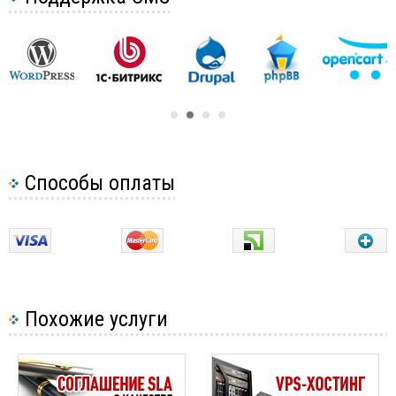
всю подсеть IP-адресов. Для добавления
менеджер DirectAdmin)
текущего IP-адреса просто нажмите кнопку
Загрузка сайта через программу
Добавить мой IP.
3
Загрузка сайта через браузер IE
Как распаковать архив на хостинге
Изменение прав и владельца папок на хостинге
Способы оплаты
Похожие услуги
Также Вы можете добавить другой IP-адрес или
вообще всю подсеть. Для этого в ячейке