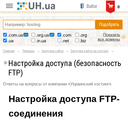
Войти
0
Подобрать
Показать
.com.ua
.org.ua
.com
.org
все домены
.ua
.in.ua
.net
.biz
Главная
Помощь
Загрузка сайта
Загрузка сайта на хостинг
Настройка доступа (безопасность
FTP)
Ответы на вопросы от компании «Украинский хостинг».
Настройка доступа FTP-
соединения