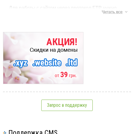
Для работы с сайтом через протокол FTP нужно
Читать все
разрешить доступ к папкам с Вашего IP-адреса.
Для этого Вам нужно зайти в панель управления
хостингом DirectAdmin и в Разделе Ваш Аккаунт
зайти по ссылке Безопасность FTP.
Тэги:
ftp
,
доступ
,
настроить
См.также:
Загрузка сайта на хостинг
Запрос в поддержку
Данные для входа на FTP (что значат поля, вводимые
при загрузке)
На данной странице Вы можете добавить для
Настройка доступа (безопасность FTP)
входа по протоколу ФТП как один IP-адрес, так и
Поддержка CMS
Загрузка сайта через веб-интерфейс (файловый