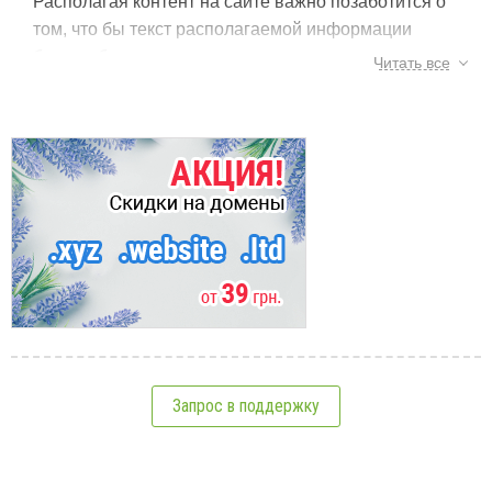
Располагая контент на сайте важно позаботится о
том, что бы текст располагаемой информации
был удобен для чтения и не вызывал
Читать все
раздражения. Пользователь, что приходит на ваш
сайт приходит за информацией и чем удобнее она
подана, тем больше вероятность, что
пользователь останется довольным. То, что текст
Тэги:
сайт
,
текст
,
читабельность
должен быть читабельным — неоспоримо. Но как
обеспечить максимальную читабельность текста?
См.также:
Контрасты.
Располагая текст на сайте следует
помнить о контрастах. Черный текст
расположенный на белом фоне всегда удобен и
приятен для человеческих глаз. Однако если
придерживаться подобного контраста вы не
Юзабилити сайта или как удержать
можете, в таком случае стоит к нему стремиться.
пользователя
Запрос в поддержку
Шрифты.
Подбирая шрифт для ваших статей не
Юзабилити интернет-магазина
стоит увлекаться оригинальностью. Во-первых, не
От чего зависит читабельность текста на сайте
все виды шрифтов воспринимаются браузерами