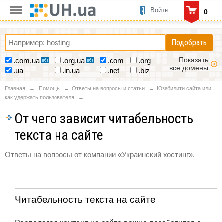
Войти
0
Подобрать
Показать
.com.ua
.org.ua
.com
.org
все домены
.ua
.in.ua
.net
.biz
Главная
Помощь
Ответы на вопросы и статьи
Юзабилити сайта или
как удержать пользователя
От чего зависит читабельность
текста на сайте
Ответы на вопросы от компании «Украинский хостинг».
Читабельность текста на сайте