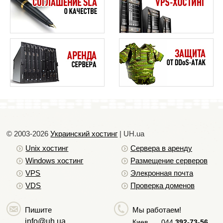
© 2003-2026
Украинский хостинг
| UH.ua
Unix хостинг
Сервера в аренду
Windows хостинг
Размещение серверов
VPS
Элекронная почта
VDS
Проверка доменов
Пишите
Мы работаем!
info@uh.ua
Киев
044
392-73-56