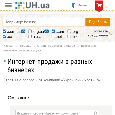
Войти
0
Подобрать
Показать
.com.ua
.org.ua
.com
.org
все домены
.ua
.in.ua
.net
.biz
Главная
Помощь
Ответы на вопросы и статьи
Вопросы по
повышению интернет-продаж
Интернет-продажи в разных
бизнесах
Ответы на вопросы от компании «Украинский хостинг».
См.также: