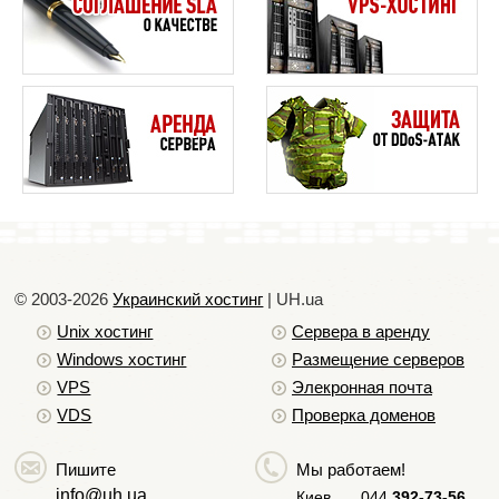
© 2003-2026
Украинский хостинг
| UH.ua
Unix хостинг
Сервера в аренду
Windows хостинг
Размещение серверов
VPS
Элекронная почта
VDS
Проверка доменов
Пишите
Мы работаем!
info@uh.ua
Киев
044
392-73-56