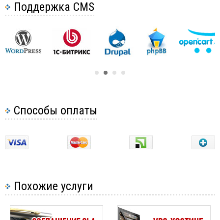
Поддержка CMS
компании?
Влияние хостинга на выдачу в поиске
Заставочная страница сайта и ее необходимость
Способы оплаты
Похожие услуги