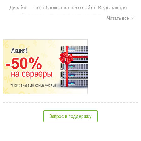
Дизайн — это обложка вашего сайта. Ведь заходя
на сайт первое, что видит пользователь — дизайн.
Читать все
Варианты дизайнов столь разнообразны, что
порой трудно определиться чем же именно вы
хотите удивить пользователя. Но ведь задача
стоит не в удивлении, а в функциональности и
доступности вашей интернет странице, а погоня
Тэги:
сайт
,
дизайн
,
цвет
,
трафик
за новыми идеями и креативными решениями
часто приводит к фатальным ошибкам.
См.также:
Переизбыток цветов
Дизайны, что радуют глаз всеми цветами радуги
не так прекрасны как может показаться на первый
взгляд. Яркость красок не только пугает глаза
Вопросы по дизайну сайта
пользователя но и отбивает всяческое желание
Запрос в поддержку
вернуться на ваш сайт снова.
10 важных советов по выбору шаблона сайта
Всего и побольше
3 правильных подхода к созданию дизайна сайта
Вопреки желанию владельца сайта поместить в