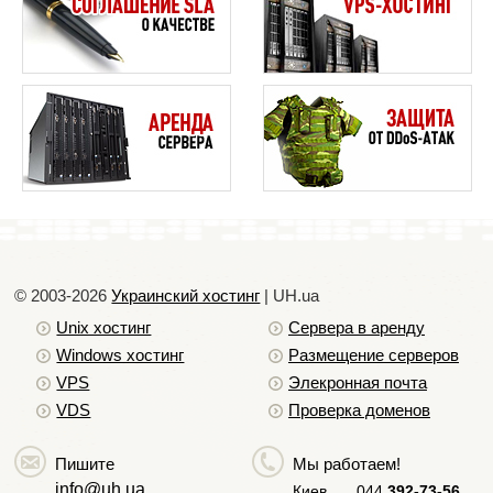
тяжелых элементов лишь усугубляет задачу.
Три проблемы современных дизайнов сайта
Поберегите трафик ваших пользователей. Визит
на ваш сайт должен стать праздником, а не
Уникальный дизайн или как не стать заложником
собственной креативности
очередным ночным кошмаром.
Важно ли наличие фирменного стиля сайта
Правильное расположение контента
Информация, именно за этим гость приходит на
ваш сайт. Поэтому создавая дизайн основное
внимание все же должно отдаваться контенту. Он
не должен быть спрятан или совсем не виден на
черном фоне вашего готического дизайна. Текст
должен быть читаемым и понятным. Сиреневые
© 2003-2026
Украинский хостинг
| UH.ua
буквы на черном фоне не только едва заметны, но
Unix хостинг
Сервера в аренду
и абсолютно не читаемы.
Windows хостинг
Размещение серверов
VPS
Элекронная почта
VDS
Проверка доменов
Пишите
Мы работаем!
info@uh.ua
Киев
044
392-73-56