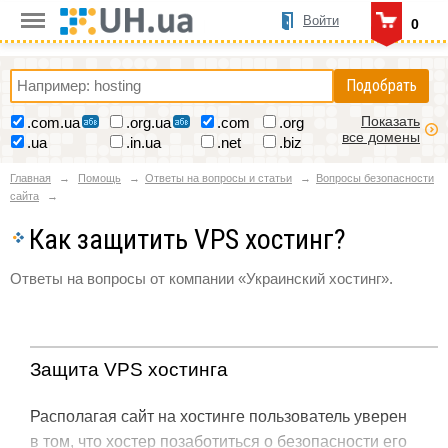
Войти
0
Подобрать
Показать
.com.ua
.org.ua
.com
.org
все домены
.ua
.in.ua
.net
.biz
Главная
Помощь
Ответы на вопросы и статьи
Вопросы безопасности
сайта
Как защитить VPS хостинг?
Ответы на вопросы от компании «Украинский хостинг».
Защита VPS хостинга
Располагая сайт на хостинге пользователь уверен
в том, что хостер позаботиться о безопасности его