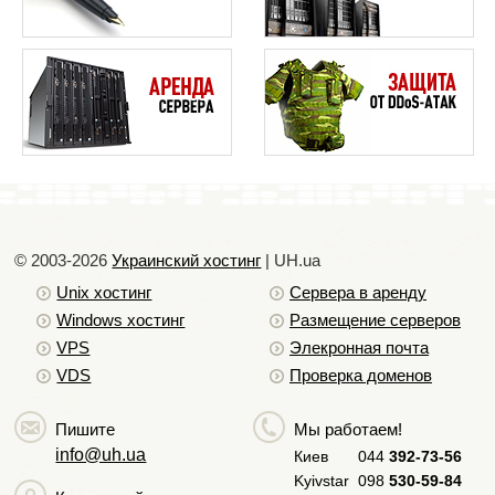
того что бы помешать нормальной работе
сервера.
Правило второе.
Что бы защититься от ddos атак необходимо
понять какой именно вид такой атаки
применяют злоумышленники. Можно выделить
три основных вида:
HTTP-флуд — является одним из самых
простых и наиболее популярных видов
© 2003-2026
Украинский хостинг
| UH.ua
атаки. Он представляет собой частой
Unix хостинг
Сервера в аренду
обращение, что вынуждает сервер отвечать
Windows хостинг
Размещение серверов
на каждый http запрос. Что бы уберечься от
VPS
Элекронная почта
такой атаки необходимо правильно
VDS
Проверка доменов
настроить и оптимизировать веб — сервер.
ICMP-флуде — представляет собой
Пишите
Мы работаем!
отправку огромного количества ICMP
info@uh.ua
Киев
044
392-73-56
пакетов любого типа, довольно часто
Kyivstar
098
530-59-84
встречается пакет ping. Для защиты лучше