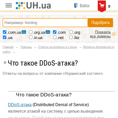
Войти
0
Подобрать
Показать
.com.ua
.org.ua
.com
.org
все домены
.ua
.in.ua
.net
.biz
Главная
Помощь
Ответы на вопросы и статьи
Вопросы безопасности
сайта
Что такое DDoS-атака?
Ответы на вопросы от компании «Украинский хостинг».
Что такое DDoS-атака?
DDoS-атака
(Distributed Denial of Service)
является атакой на систему, с целью выведения
ее из строя. Такой тип атаки осуществляется при