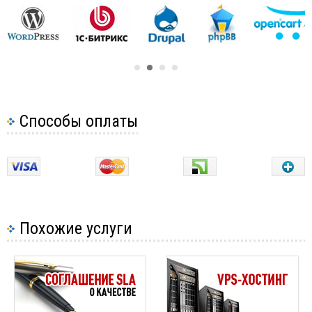
Запуск программы на языке C на VPS
Rails неободимо только веб-сервер и база
Хостинг для HTML-сайтов
данных.
Java хостинг
Основные варианты разработки приложений на
Ruby on Rails:
Perl хостинг
текстовый редактор и командная строка.
Какой хостинг выбрать для PHP-сайта
Редактор используется для редактирования
Способы оплаты
текста, а командная строка для выполнения
Python Хостинг
команд;
Ruby хостинг
интегрированная среда разработки.
Например, RadRails, RubyMine, 3rd Rail,
Ruby on Rails
NetBeans.
Какой хостинг брать для Ruby on Rails
Похожие услуги
Ruby on Rails будет работать на любом из
следующих пакетов от UH.ua с поддержкой
операционной системы Linux/UNIX: VPS, VDS,
выделенный сервер.