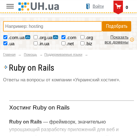
Войти
0
Подобрать
Показать
.com.ua
.org.ua
.com
.org
все домены
.ua
.in.ua
.net
.biz
Главная
Помощь
Поддерживаемые языки
Ruby on Rails
Ответы на вопросы от компании «Украинский хостинг».
Хостинг Ruby on Rails
Ruby on Rails
— фреймворк, значительно
упрощающий разработку приложений для веб и