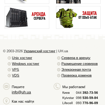
© 2003-2026
Украинский хостинг
| UH.ua
Unix хостинг
Сервера в аренду
Windows хостинг
Размещение серверов
VPS
Элекронная почта
VDS
Проверка доменов
Пишите
Мы работаем!
info@uh.ua
Киев
044
392-73-56
Kyivstar
098
530-59-84
Как нас найти
Lifecell
093
770-96-09