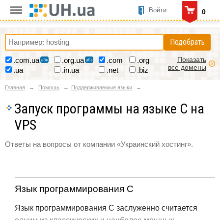
Войти
0
Подобрать
Показать
.com.ua
.org.ua
.com
.org
все домены
.ua
.in.ua
.net
.biz
Главная
Помощь
Поддерживаемые языки
Запуск программы на языке C на
VPS
Ответы на вопросы от компании «Украинский хостинг».
Язык программирования C
Язык программирования C заслуженно считается