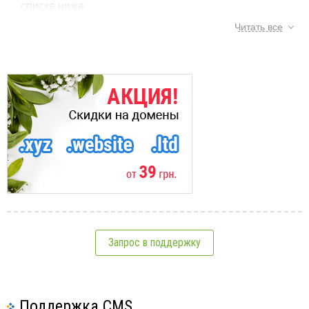
списке ниже.
Читать все
См.также:
Электронная почта
Создание электронной почты
4
Настройка почты (что значат поля, вводимые в
почтовых программах)
8
Программы для работы с электронной почтой
6
Запрос в поддержку
Веб-почта (что это, как зайти, видео)
Как сменить пароль к почтовому ящику, email
Настройка антиспама SpamAssassin
Поддержка CMS