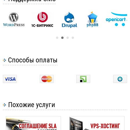
Что такое Webmail?
Настройка почтового клиента на телефоне
Настройка почтового клиента на Android
Настройка почтового клиента на iphone
Отправка электронной почты с
аутентификацией SMTP - Joomla!
Способы оплаты
Отправка электронной почты с
аутентификацией SMTP - OpenCart
Отправка электронной почты с
аутентификацией SMTP - PrestaShop
Отправка электронной почты с
Похожие услуги
аутентификацией SMTP - WordPress
Что такое Серые Списки (GreyListing)?
Как установить права доступа к файлам