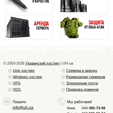
(CHMOD)
Проблемы с электронной почтой
4
Как сделать рассылку и не стать при этом
спаммером
4
© 2003-2026
Украинский хостинг
| UH.ua
Unix хостинг
Сервера в аренду
Windows хостинг
Размещение серверов
VPS
Элекронная почта
VDS
Проверка доменов
Пишите
Мы работаем!
info@uh.ua
Киев
044
392-73-56