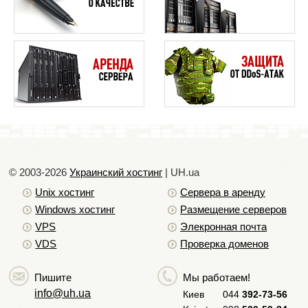
пароли к основным аккаунтам FTP и MySQL.
© 2003-2026
Украинский хостинг
| UH.ua
Unix хостинг
Сервера в аренду
Windows хостинг
Размещение серверов
VPS
Элекронная почта
VDS
Проверка доменов
Пишите
Мы работаем!
info@uh.ua
Киев
044
392-73-56