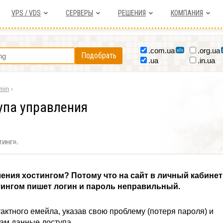
VPS / VDS
СЕРВЕРЫ
РЕШЕНИЯ
КОМПАНИЯ
.com.ua
.org.ua
Подобрать
.ua
.in.ua
min
›
упа управления
инг».
ения хостингом? Потому что на сайт в личный кабинет
стингом пишет логин и пароль неправильный.
тактного емейла, указав свою проблему (потеря пароля) и
Вам данные доступа.