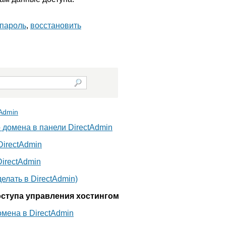
пароль
,
восстановить
Admin
домена в панели DirectAdmin
DirectAdmin
irectAdmin
делать в DirectAdmin)
ступа управления хостингом
мена в DirectAdmin