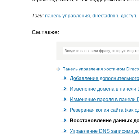
Тэги:
панель управления
,
directadmin
,
доступ
,
См.также:
Панель управления хостингом Direct
Добавление дополнительного 
Изменение домена в панели 
Изменение пароля в панели D
Резервная копия сайта (как с
Восстановление данных до
Управление DNS записями до