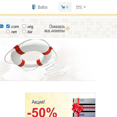
Войти
РУС
0
Показать
.com
.org
все домены
.net
.biz