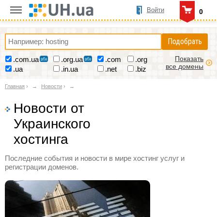
Войти
0
Подобрать
Показать
.com.ua
.org.ua
.com
.org
все домены
.ua
.in.ua
.net
.biz
Главная
›
Новости
›
Новости от
Украинского
хостинга
Последние события и новости в мире хостинг услуг и
регистрации доменов.