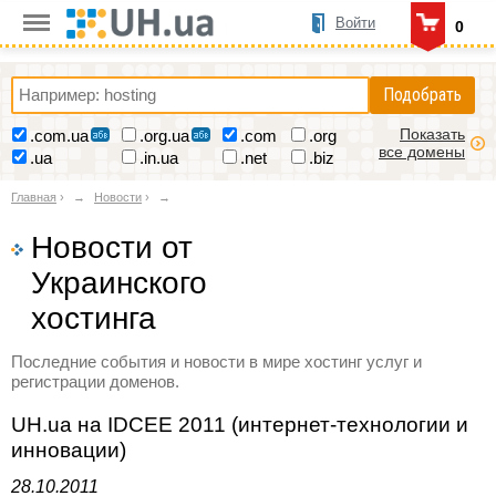
Войти
0
Подобрать
Показать
.com.ua
.org.ua
.com
.org
все домены
.ua
.in.ua
.net
.biz
Главная
›
Новости
›
Новости от
Украинского
хостинга
Последние события и новости в мире хостинг услуг и
регистрации доменов.
UH.ua на IDCEE 2011 (интернет-технологии и
инновации)
28.10.2011