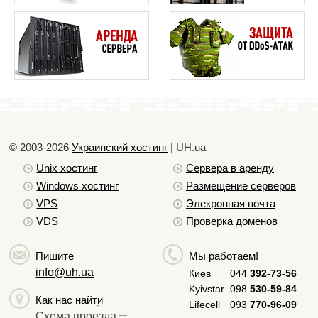
© 2003-2026
Украинский хостинг
| UH.ua
Unix хостинг
Сервера в аренду
Windows хостинг
Размещение серверов
VPS
Элекронная почта
VDS
Проверка доменов
Пишите
Мы работаем!
info@uh.ua
Киев
044
392-73-56
Kyivstar
098
530-59-84
Как нас найти
Lifecell
093
770-96-09
Схема проезда