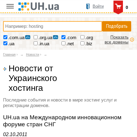
Войти
0
Подобрать
Показать
.com.ua
.org.ua
.com
.org
все домены
.ua
.in.ua
.net
.biz
Главная
›
Новости
›
Новости от
Украинского
хостинга
Последние события и новости в мире хостинг услуг и
регистрации доменов.
UH.ua на Международном инновационном
форуме стран СНГ
02.10.2011