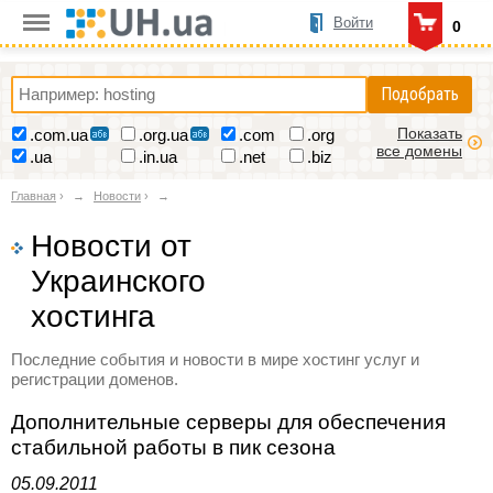
Войти
0
Подобрать
Показать
.com.ua
.org.ua
.com
.org
все домены
.ua
.in.ua
.net
.biz
Главная
›
Новости
›
Новости от
Украинского
хостинга
Последние события и новости в мире хостинг услуг и
регистрации доменов.
Дополнительные серверы для обеспечения
стабильной работы в пик сезона
05.09.2011