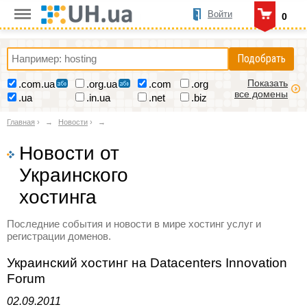
Войти
0
Подобрать
Показать
.com.ua
.org.ua
.com
.org
все домены
.ua
.in.ua
.net
.biz
Главная
›
Новости
›
Новости от
Украинского
хостинга
Последние события и новости в мире хостинг услуг и
регистрации доменов.
Украинский хостинг на Datacenters Innovation
Forum
02.09.2011