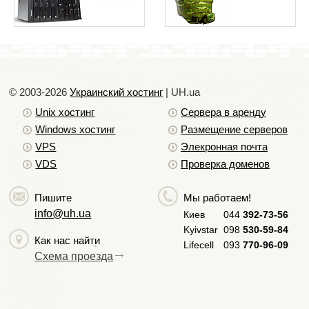
© 2003-2026
Украинский хостинг
| UH.ua
Unix хостинг
Сервера в аренду
Windows хостинг
Размещение серверов
VPS
Элекронная почта
VDS
Проверка доменов
Пишите
Мы работаем!
info@uh.ua
Киев
044
392-73-56
Kyivstar
098
530-59-84
Как нас найти
Lifecell
093
770-96-09
Схема проезда