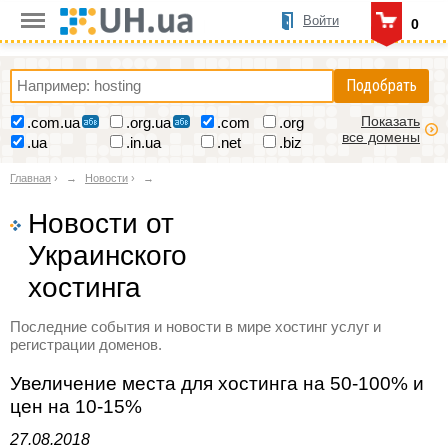
Войти
0
Подобрать
Показать
.com.ua
.org.ua
.com
.org
все домены
.ua
.in.ua
.net
.biz
Главная
›
Новости
›
Новости от
Украинского
хостинга
Последние события и новости в мире хостинг услуг и
регистрации доменов.
Увеличение места для хостинга на 50-100% и
цен на 10-15%
27.08.2018