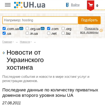
Войти
0
Подобрать
Показать
.com.ua
.org.ua
.com
.org
все домены
.ua
.in.ua
.net
.biz
Главная
›
Новости
›
Новости от
Украинского
хостинга
Последние события и новости в мире хостинг услуг и
регистрации доменов.
Последние данные по количеству приватных
доменов второго уровня зоны UA
27.08.2011