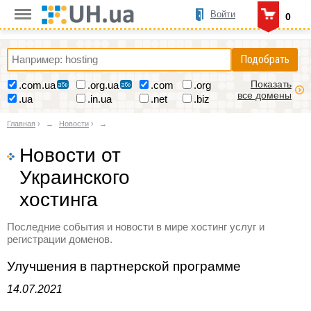
Войти
0
Подобрать
Показать
.com.ua
.org.ua
.com
.org
все домены
.ua
.in.ua
.net
.biz
Главная
›
Новости
›
Новости от
Украинского
хостинга
Последние события и новости в мире хостинг услуг и
регистрации доменов.
Улучшения в партнерской программе
14.07.2021