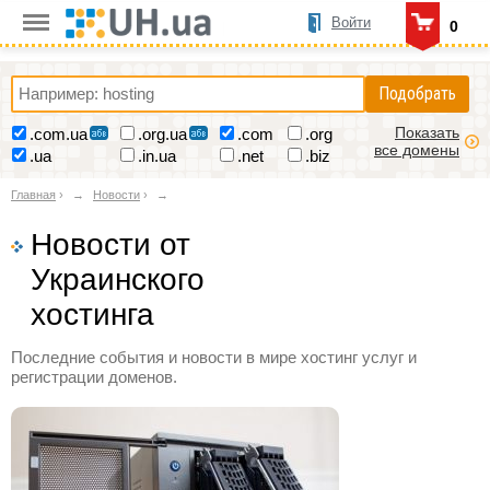
Войти
0
Подобрать
Показать
.com.ua
.org.ua
.com
.org
все домены
.ua
.in.ua
.net
.biz
Главная
›
Новости
›
Новости от
Украинского
хостинга
Последние события и новости в мире хостинг услуг и
регистрации доменов.