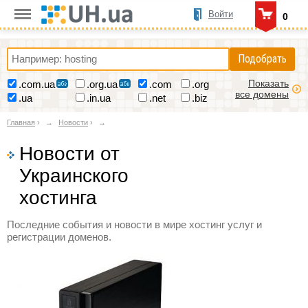
Войти
0
Подобрать
Показать
.com.ua
.org.ua
.com
.org
все домены
.ua
.in.ua
.net
.biz
Главная
›
Новости
›
Новости от
Украинского
хостинга
Последние события и новости в мире хостинг услуг и
регистрации доменов.