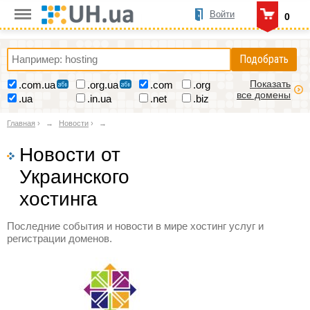
Войти
0
Подобрать
Показать
.com.ua
.org.ua
.com
.org
все домены
.ua
.in.ua
.net
.biz
Главная
›
Новости
›
Новости от
Украинского
хостинга
Последние события и новости в мире хостинг услуг и
регистрации доменов.