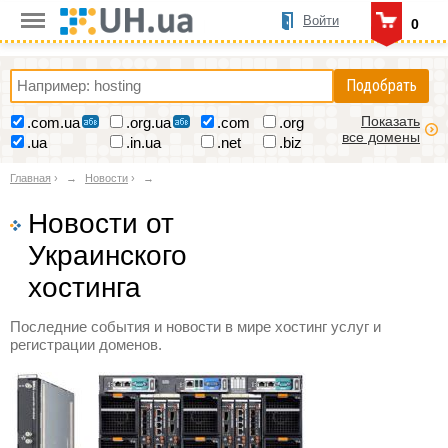
Войти
0
Подобрать
Показать
.com.ua
.org.ua
.com
.org
все домены
.ua
.in.ua
.net
.biz
Главная
›
Новости
›
Новости от
Украинского
хостинга
Последние события и новости в мире хостинг услуг и
регистрации доменов.