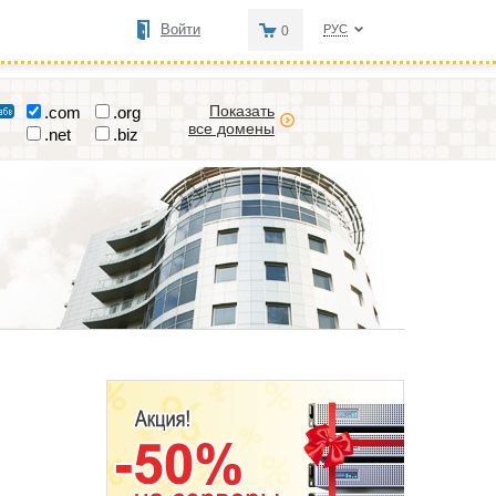
Войти
РУС
0
Показать
.com
.org
все домены
.net
.biz