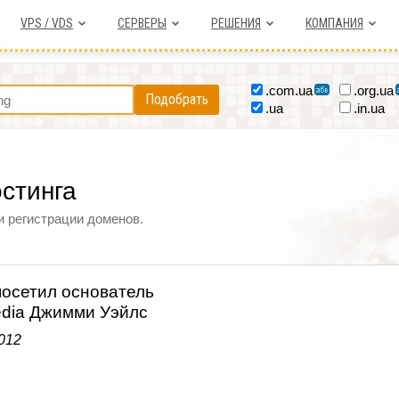
VPS / VDS
СЕРВЕРЫ
РЕШЕНИЯ
КОМПАНИЯ
.com.ua
.org.ua
Подобрать
.ua
.in.ua
остинга
и регистрации доменов.
посетил основатель
edia Джимми Уэйлс
012