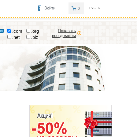
Войти
РУС
0
Показать
.com
.org
все домены
.net
.biz