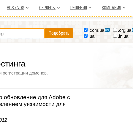
VPS / VDS
СЕРВЕРЫ
РЕШЕНИЯ
КОМПАНИЯ
.com.ua
.org.ua
Подобрать
.ua
.in.ua
остинга
и регистрации доменов.
 обновление для Adobe с
влением уязвимости для
012