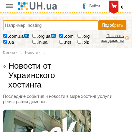
Войти
0
Подобрать
Показать
.com.ua
.org.ua
.com
.org
все домены
.ua
.in.ua
.net
.biz
Главная
›
Новости
›
Новости от
Украинского
хостинга
Последние события и новости в мире хостинг услуг и
регистрации доменов.