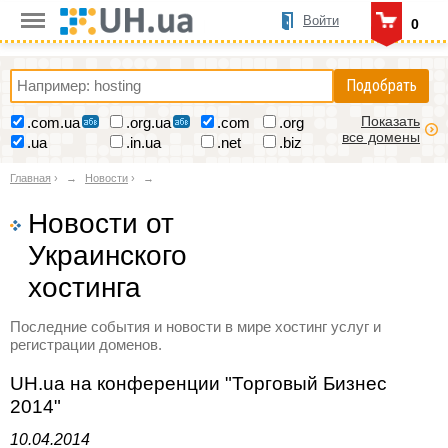
Войти
0
Подобрать
Показать
.com.ua
.org.ua
.com
.org
все домены
.ua
.in.ua
.net
.biz
Главная
›
Новости
›
Новости от
Украинского
хостинга
Последние события и новости в мире хостинг услуг и
регистрации доменов.
UH.ua на конференции "Торговый Бизнес
2014"
10.04.2014