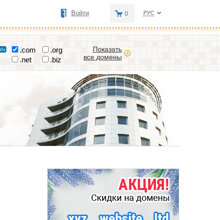
Войти
РУС
0
Показать
.com
.org
все домены
.net
.biz