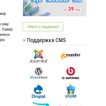
акер
о ему
Запрос в поддержку
. Хакер
анных.
Поддержка CMS
ера