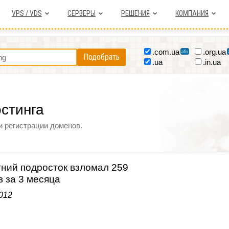
VPS / VDS
СЕРВЕРЫ
РЕШЕНИЯ
КОМПАНИЯ
.com.ua
.org.ua
Подобрать
.ua
.in.ua
остинга
и регистрации доменов.
тний подросток взломал 259
в за 3 месяца
012