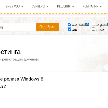
VPS / VDS
СЕРВЕРЫ
РЕШЕНИЯ
КОМПАНИЯ
.com.ua
.org.ua
Подобрать
.ua
.in.ua
остинга
и регистрации доменов.
е релиза Windows 8
012