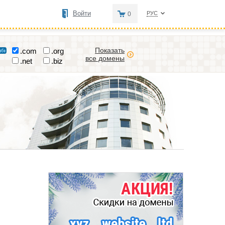
Войти
РУС
0
Показать
.com
.org
все домены
.net
.biz