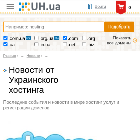
Войти
0
Подобрать
Показать
.com.ua
.org.ua
.com
.org
все домены
.ua
.in.ua
.net
.biz
Главная
›
Новости
›
Новости от
Украинского
хостинга
Последние события и новости в мире хостинг услуг и
регистрации доменов.