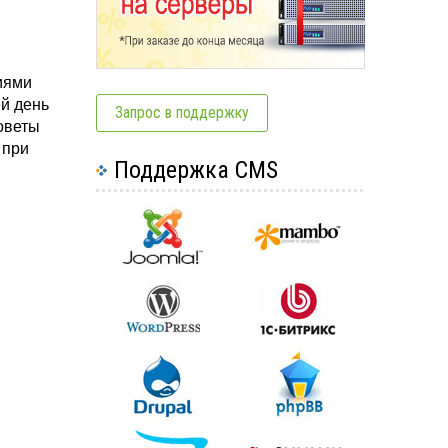
иями
ей день
Запрос в поддержку
оветы
 при
Поддержка CMS