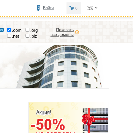
Войти
РУС
0
Показать
.com
.org
все домены
.net
.biz