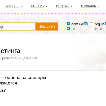
VPS / VDS
СЕРВЕРЫ
РЕШЕНИЯ
КОМПАНИЯ
.com.ua
.org.ua
Подобрать
.ua
.in.ua
остинга
и регистрации доменов.
 – борьба за серверы
лжается
012